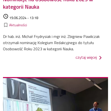
kategorii Nauka
Data dodania
access_time
19.06.2024 - 13:18
Kategorie
bookmark_border
Aktualności
Dr hab. inż. Michał Frydrysiak i mgr inż. Zbigniew Pawliczak
otrzymali nominację Kolegium Redakcyjnego do tytułu
Osobowość Roku 2023 w kategorii Nauka.
o nomin
czytaj więcej