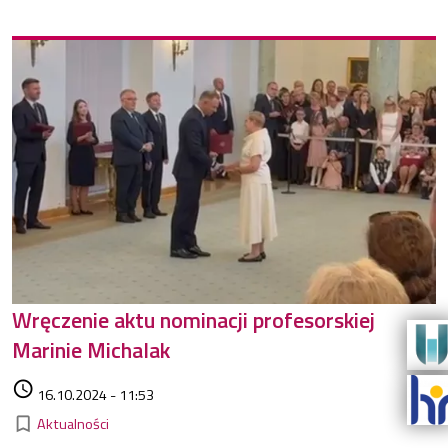
Wręczenie aktu nominacji profesorskiej
Marinie Michalak
Data dodania
access_time
16.10.2024 - 11:53
Kategorie
bookmark_border
Aktualności