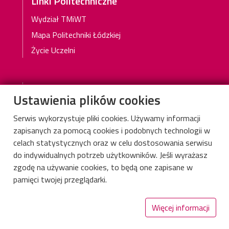
Linki Politechniczne
Wydział TMiWT
Mapa Politechniki Łódzkiej
Życie Uczelni
Przydatne linki
Ustawienia plików cookies
Podział roku akademickiego
Serwis wykorzystuje pliki cookies. Używamy informacji
WIKAMP
zapisanych za pomocą cookies i podobnych technologii w
WebDziekanat
celach statystycznych oraz w celu dostosowania serwisu
do indywidualnych potrzeb użytkowników. Jeśli wyrażasz
zgodę na używanie cookies, to będą one zapisane w
Informacje dla
Deklaracja dostępności cyfrowej
pamięci twojej przeglądarki.
Więcej informacji