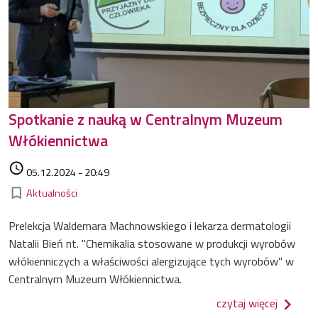
Spotkanie z nauką w Centralnym Muzeum
Włókiennictwa
Data dodania
access_time
05.12.2024 - 20:49
Kategorie
bookmark_border
Aktualności
Prelekcja Waldemara Machnowskiego i lekarza dermatologii
Natalii Bień nt. "Chemikalia stosowane w produkcji wyrobów
włókienniczych a właściwości alergizujące tych wyrobów" w
Centralnym Muzeum Włókiennictwa.
o spotk
czytaj więcej