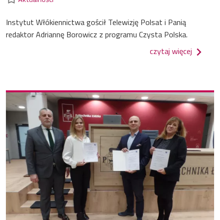
Instytut Włókiennictwa gościł Telewizję Polsat i Panią
redaktor Adriannę Borowicz z programu Czysta Polska.
o wizyt
czytaj więcej