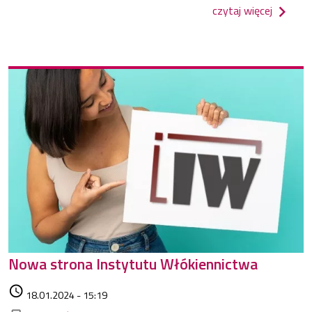
o stype
czytaj więcej
Nowa strona Instytutu Włókiennictwa
Data dodania
access_time
18.01.2024 - 15:19
Kategorie