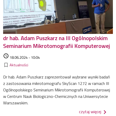
dr hab. Adam Puszkarz na III Ogólnopolskim
Seminarium Mikrotomografii Komputerowej
Data dodania
access_time
18.06.2024 - 10:04
Kategorie
bookmark_border
Aktualności
Dr hab. Adam Puszkarz zaprezentował wybrane wyniki badań
z zastosowania mikrotomografu SkyScan 1272 w ramach III
Ogólnopolskiego Seminarium Mikrotomografii Komputerowej
w Centrum Nauk Biologiczno-Chemicznych na Uniwersytecie
Warszawskim.
o dr ha
czytaj więcej