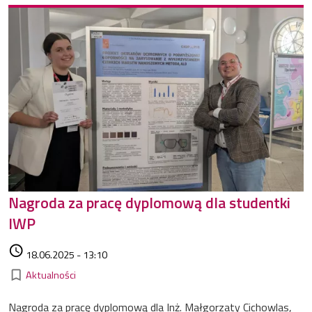
Nagroda za pracę dyplomową dla studentki
IWP
Data dodania
access_time
18.06.2025 - 13:10
Kategorie
bookmark_border
Aktualności
Nagroda za pracę dyplomową dla Inż. Małgorzaty Cichowlas,