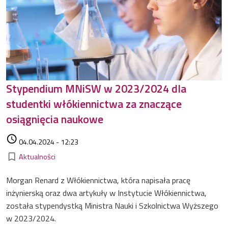
Stypendium MNiSW w 2023/2024 dla
studentki włókiennictwa za znaczące
osiągnięcia naukowe
Data dodania
access_time
04.04.2024 - 12:23
Kategorie
bookmark_border
Aktualności
Morgan Renard z Włókiennictwa, która napisała pracę
inżynierską oraz dwa artykuły w Instytucie Włókiennictwa,
została stypendystką Ministra Nauki i Szkolnictwa Wyższego
w 2023/2024.