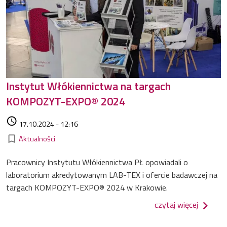
Instytut Włókiennictwa na targach
KOMPOZYT-EXPO® 2024
Data dodania
access_time
17.10.2024 - 12:16
Kategorie
bookmark_border
Aktualności
Pracownicy Instytutu Włókiennictwa PŁ opowiadali o
laboratorium akredytowanym LAB-TEX i ofercie badawczej na
targach KOMPOZYT-EXPO® 2024 w Krakowie.
o insty
czytaj więcej