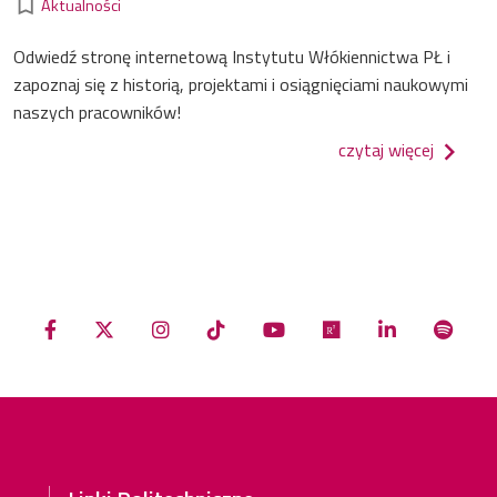
bookmark_border
Aktualności
Odwiedź stronę internetową Instytutu Włókiennictwa PŁ i
zapoznaj się z historią, projektami i osiągnięciami naukowymi
naszych pracowników!
o nowa 
czytaj więcej