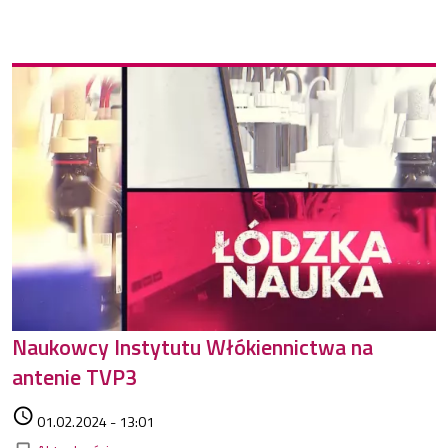
Naukowcy Instytutu Włókiennictwa na
antenie TVP3
Data dodania
access_time
01.02.2024 - 13:01
Kategorie