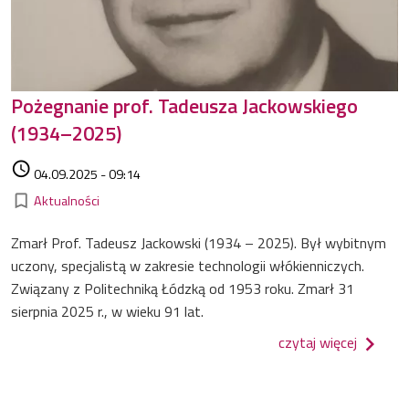
Pożegnanie prof. Tadeusza Jackowskiego
(1934–2025)
Data dodania
access_time
04.09.2025 - 09:14
Kategorie
bookmark_border
Aktualności
Zmarł Prof. Tadeusz Jackowski (1934 – 2025). Był wybitnym
uczony, specjalistą w zakresie technologii włókienniczych.
Związany z Politechniką Łódzką od 1953 roku. Zmarł 31
sierpnia 2025 r., w wieku 91 lat.
o pożeg
czytaj więcej