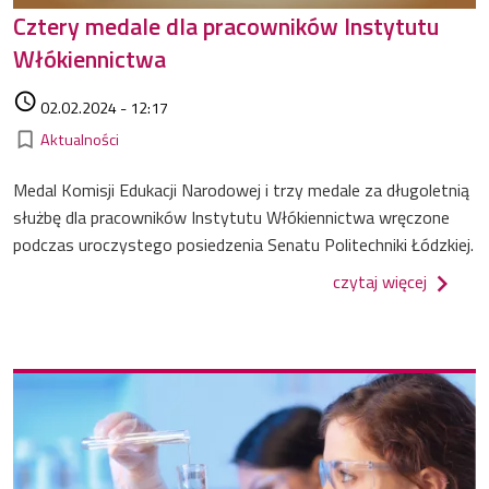
Cztery medale dla pracowników Instytutu
Włókiennictwa
Data dodania
access_time
02.02.2024 - 12:17
Kategorie
bookmark_border
Aktualności
Medal Komisji Edukacji Narodowej i trzy medale za długoletnią
służbę dla pracowników Instytutu Włókiennictwa wręczone
podczas uroczystego posiedzenia Senatu Politechniki Łódzkiej.
o czter
czytaj więcej