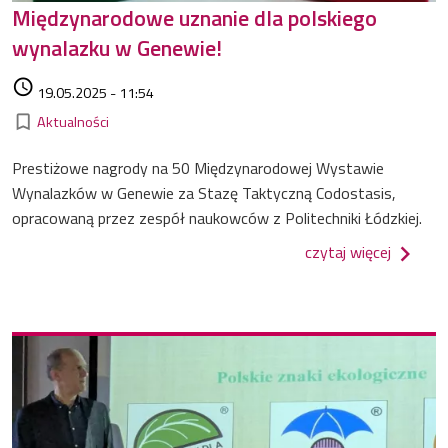
Międzynarodowe uznanie dla polskiego
wynalazku w Genewie!
Data dodania
access_time
19.05.2025 - 11:54
Kategorie
bookmark_border
Aktualności
Prestiżowe nagrody na 50 Międzynarodowej Wystawie
Wynalazków w Genewie za Stazę Taktyczną Codostasis,
opracowaną przez zespół naukowców z Politechniki Łódzkiej.
o międz
czytaj więcej