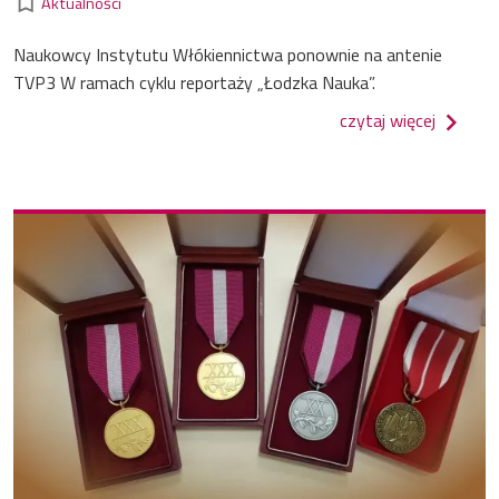
bookmark_border
Aktualności
Naukowcy Instytutu Włókiennictwa ponownie na antenie
TVP3 W ramach cyklu reportaży „Łodzka Nauka”.
o nauko
czytaj więcej