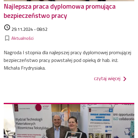
Najlepsza praca dyplomowa promująca
bezpieczeństwo pracy
Data dodania
access_time
29.11.2024 - 08:52
Kategorie
bookmark_border
Aktualności
Nagroda I stopnia dla najlepszej pracy dyplomowej promującej
bezpieczeństwo pracy powstałej pod opieką dr hab. inż.
Michała Frydrysiaka.
o najle
czytaj więcej