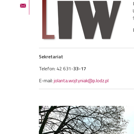
Po
Ul
9
B
Sekretariat
Telefon: 42 631-
33-17
E-mail:
jolanta.wojtyniak@p.lodz.pl