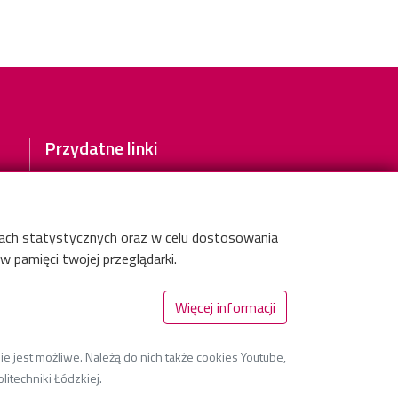
Przydatne linki
Podział roku akademickiego
WIKAMP
WebDziekanat
elach statystycznych oraz w celu dostosowania
 pamięci twojej przeglądarki.
Więcej informacji
e jest możliwe. Należą do nich także cookies Youtube,
litechniki Łódzkiej.