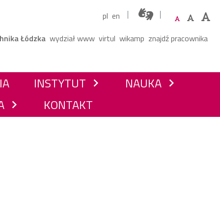
pl
en
ne menu
chnika Łódzka
wydział www
virtul
wikamp
znajdź pracownika
IA
INSTYTUT
NAUKA
chevron_right
chevron_right
A
KONTAKT
chevron_right