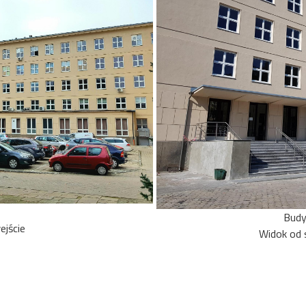
Budy
ejście
Widok od 