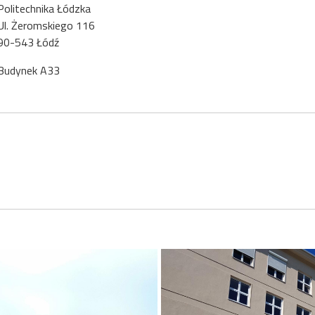
litechnika Łódzka
. Żeromskiego 116
0-543 Łódź
udynek A33