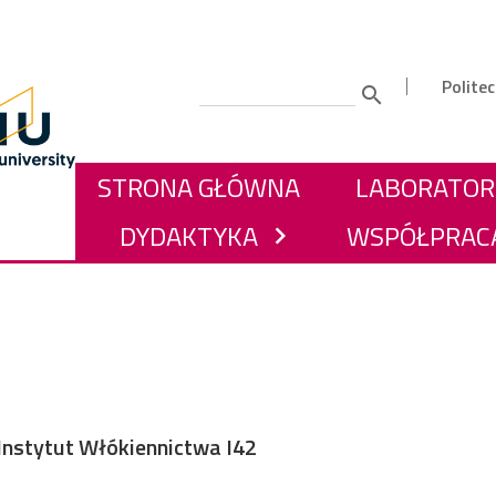
Gór
Polite
Szukaj
GŁÓWNA NAWIGACJA
STRONA GŁÓWNA
LABORATOR
DYDAKTYKA
WSPÓŁPRAC
chevron_right
nstytut Włókiennictwa I42